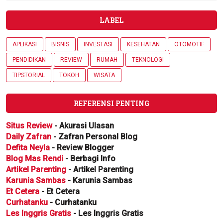
LABEL
APLIKASI
BISNIS
INVESTASI
KESEHATAN
OTOMOTIF
PENDIDIKAN
REVIEW
RUMAH
TEKNOLOGI
TIPSTORIAL
TOKOH
WISATA
REFERENSI PENTING
Situs Review
- Akurasi Ulasan
Daily Zafran
- Zafran Personal Blog
Defita Neyla
- Review Blogger
Blog Mas Rendi
- Berbagi Info
Artikel Parenting
- Artikel Parenting
Karunia Sambas
- Karunia Sambas
Et Cetera
- Et Cetera
Curhatanku
- Curhatanku
Les Inggris Gratis
- Les Inggris Gratis