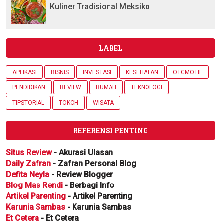
Kuliner Tradisional Meksiko
LABEL
APLIKASI
BISNIS
INVESTASI
KESEHATAN
OTOMOTIF
PENDIDIKAN
REVIEW
RUMAH
TEKNOLOGI
TIPSTORIAL
TOKOH
WISATA
REFERENSI PENTING
Situs Review
- Akurasi Ulasan
Daily Zafran
- Zafran Personal Blog
Defita Neyla
- Review Blogger
Blog Mas Rendi
- Berbagi Info
Artikel Parenting
- Artikel Parenting
Karunia Sambas
- Karunia Sambas
Et Cetera
- Et Cetera