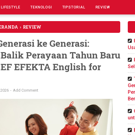
LIFESTYLE
TEKNOLOGI
TIPSTORIAL
REVIEW
ERANDA
›
REVIEW
Generasi ke Generasi:
Us
i Balik Perayaan Tahun Baru
EF EFEKTA English for
Sel
Gen
i 2026
Add Comment
Pe
Ber
un