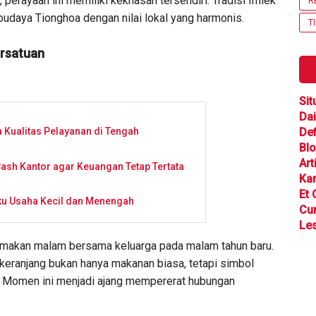
 perayaan ini memiliki kekhasan tersendiri. Tradisi Imlek
R
udaya Tionghoa dengan nilai lokal yang harmonis.
T
ersatuan
Sit
Dai
Def
 Kualitas Pelayanan di Tengah
Bl
Art
ash Kantor agar Keuangan Tetap Tertata
Ka
Et 
ku Usaha Kecil dan Menengah
Cu
Les
ah makan malam bersama keluarga pada malam tahun baru.
 keranjang bukan hanya makanan biasa, tetapi simbol
. Momen ini menjadi ajang mempererat hubungan