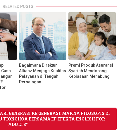
RELATED POSTS
ap
Bagaimana Direktur
Premi Produk Asuransi
y Cash
Allianz Menjaga Kualitas
Syariah Mendorong
uangan
Pelayanan di Tengah
Kebiasaan Menabung
EF
Persaingan
for
DARI GENERASI KE GENERASI: MAKNA FILOSOFIS DI
 TIONGHOA BERSAMA EF EFEKTA ENGLISH FOR
ADULTS"