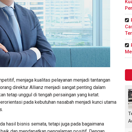
Kua
Pe
Ca
Ter
Me
etitif, menjaga kualitas pelayanan menjadi tantangan
orang direktur Allianz menjadi sangat penting dalam
n tetap unggul di tengah persaingan yang ketat.
berorientasi pada kebutuhan nasabah menjadi kunci utama
s.
T
A
ada hasil bisnis semata, tetapi juga pada bagaimana
 baik dan mendapatkan pengalaman positif. Dengan