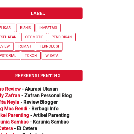
LABEL
PLIKASI
BISNIS
INVESTASI
ESEHATAN
OTOMOTIF
PENDIDIKAN
EVIEW
RUMAH
TEKNOLOGI
IPSTORIAL
TOKOH
WISATA
REFERENSI PENTING
us Review
- Akurasi Ulasan
ly Zafran
- Zafran Personal Blog
ita Neyla
- Review Blogger
og Mas Rendi
- Berbagi Info
ikel Parenting
- Artikel Parenting
runia Sambas
- Karunia Sambas
Cetera
- Et Cetera