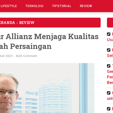
LIFESTYLE
TEKNOLOGI
TIPSTORIAL
REVIEW
ERANDA
›
REVIEW
r Allianz Menjaga Kualitas
Us
ah Persaingan
Sel
ber 2025
Add Comment
Gen
Pe
Ber
un