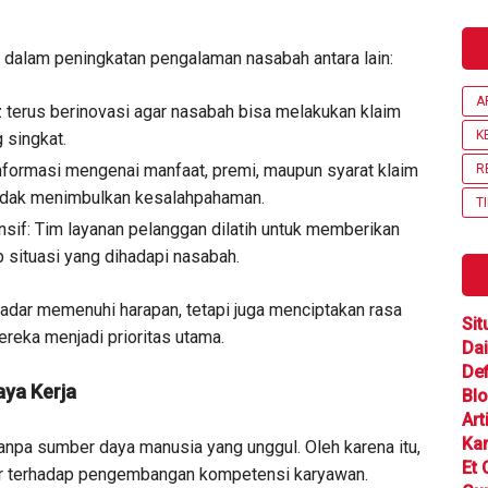
 dalam peningkatan pengalaman nasabah antara lain:
A
 terus berinovasi agar nasabah bisa melakukan klaim
K
 singkat.
nformasi mengenai manfaat, premi, maupun syarat klaim
R
tidak menimbulkan kesalahpahaman.
T
if: Tim layanan pelanggan dilatih untuk memberikan
 situasi yang dihadapi nasabah.
adar memenuhi harapan, tetapi juga menciptakan rasa
Sit
eka menjadi prioritas utama.
Dai
Def
ya Kerja
Bl
Art
Ka
tanpa sumber daya manusia yang unggul. Oleh karena itu,
Et 
sar terhadap pengembangan kompetensi karyawan.