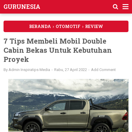
GURUNESIA
BERANDA
›
OTOMOTIF
›
REVIEW
7 Tips Membeli Mobil Double
Cabin Bekas Untuk Kebutuhan
Proyek
By
Admin Inspiratips Media
Rabu, 27 April 2022
Add Comment