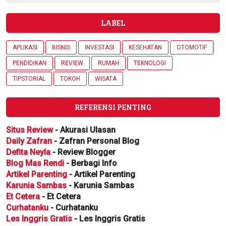
LABEL
APLIKASI
BISNIS
INVESTASI
KESEHATAN
OTOMOTIF
PENDIDIKAN
REVIEW
RUMAH
TEKNOLOGI
TIPSTORIAL
TOKOH
WISATA
REFERENSI PENTING
Situs Review
- Akurasi Ulasan
Daily Zafran
- Zafran Personal Blog
Defita Neyla
- Review Blogger
Blog Mas Rendi
- Berbagi Info
Artikel Parenting
- Artikel Parenting
Karunia Sambas
- Karunia Sambas
Et Cetera
- Et Cetera
Curhatanku
- Curhatanku
Les Inggris Gratis
- Les Inggris Gratis