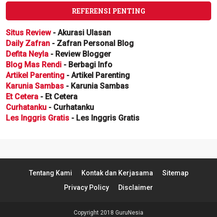
REFERENSI PENTING
Situs Review
- Akurasi Ulasan
Daily Zafran
- Zafran Personal Blog
Defita Neyla
- Review Blogger
Blog Mas Rendi
- Berbagi Info
Artikel Parenting
- Artikel Parenting
Karunia Sambas
- Karunia Sambas
Et Cetera
- Et Cetera
Curhatanku
- Curhatanku
Les Inggris Gratis
- Les Inggris Gratis
Tentang Kami
Kontak dan Kerjasama
Sitemap
Privacy Policy
Disclaimer
Copyright 2018
GuruNesia