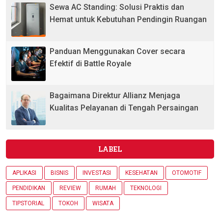
Sewa AC Standing: Solusi Praktis dan
Hemat untuk Kebutuhan Pendingin Ruangan
Panduan Menggunakan Cover secara
Efektif di Battle Royale
Bagaimana Direktur Allianz Menjaga
Kualitas Pelayanan di Tengah Persaingan
LABEL
APLIKASI
BISNIS
INVESTASI
KESEHATAN
OTOMOTIF
PENDIDIKAN
REVIEW
RUMAH
TEKNOLOGI
TIPSTORIAL
TOKOH
WISATA