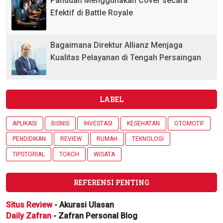
Panduan Menggunakan Cover secara
Efektif di Battle Royale
Bagaimana Direktur Allianz Menjaga
Kualitas Pelayanan di Tengah Persaingan
LABEL
APLIKASI
BISNIS
INVESTASI
KESEHATAN
OTOMOTIF
PENDIDIKAN
REVIEW
RUMAH
TEKNOLOGI
TIPSTORIAL
TOKOH
WISATA
REFERENSI PENTING
Situs Review
- Akurasi Ulasan
Daily Zafran
- Zafran Personal Blog