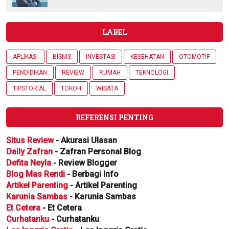
LABEL
APLIKASI
BISNIS
INVESTASI
KESEHATAN
OTOMOTIF
PENDIDIKAN
REVIEW
RUMAH
TEKNOLOGI
TIPSTORIAL
TOKOH
WISATA
REFERENSI PENTING
Situs Review
- Akurasi Ulasan
Daily Zafran
- Zafran Personal Blog
Defita Neyla
- Review Blogger
Blog Mas Rendi
- Berbagi Info
Artikel Parenting
- Artikel Parenting
Karunia Sambas
- Karunia Sambas
Et Cetera
- Et Cetera
Curhatanku
- Curhatanku