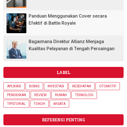
Panduan Menggunakan Cover secara
Efektif di Battle Royale
Bagaimana Direktur Allianz Menjaga
Kualitas Pelayanan di Tengah Persaingan
LABEL
APLIKASI
BISNIS
INVESTASI
KESEHATAN
OTOMOTIF
PENDIDIKAN
REVIEW
RUMAH
TEKNOLOGI
TIPSTORIAL
TOKOH
WISATA
REFERENSI PENTING