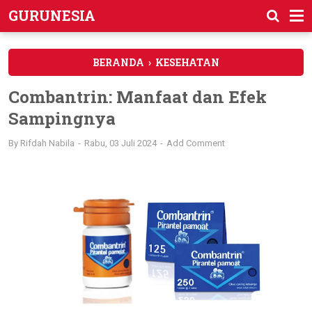
GURUNESIA
BERANDA
›
KESEHATAN
Combantrin: Manfaat dan Efek
Sampingnya
By
Rifdah Nabila
Rabu, 03 Juli 2024
Add Comment