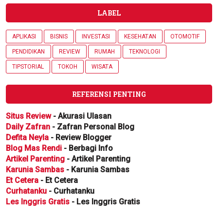
LABEL
APLIKASI
BISNIS
INVESTASI
KESEHATAN
OTOMOTIF
PENDIDIKAN
REVIEW
RUMAH
TEKNOLOGI
TIPSTORIAL
TOKOH
WISATA
REFERENSI PENTING
Situs Review
- Akurasi Ulasan
Daily Zafran
- Zafran Personal Blog
Defita Neyla
- Review Blogger
Blog Mas Rendi
- Berbagi Info
Artikel Parenting
- Artikel Parenting
Karunia Sambas
- Karunia Sambas
Et Cetera
- Et Cetera
Curhatanku
- Curhatanku
Les Inggris Gratis
- Les Inggris Gratis