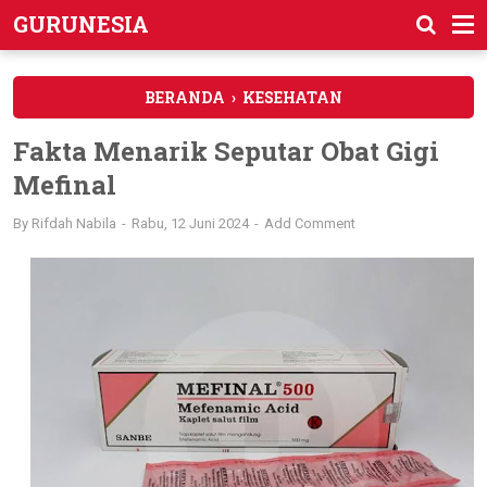
GURUNESIA
BERANDA
›
KESEHATAN
Fakta Menarik Seputar Obat Gigi
Mefinal
By
Rifdah Nabila
Rabu, 12 Juni 2024
Add Comment