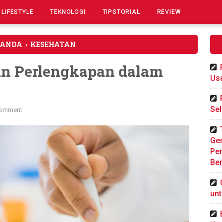
LIFESTYLE
TEKNOLOGI
TIPSTORIAL
REVIEW
RANDA
›
KESEHATAN
dan Perlengkapan dalam
Us
Sel
omment
Gen
Pe
Ber
un