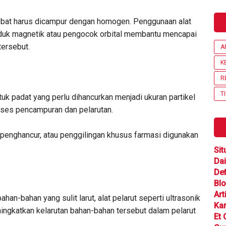
obat harus dicampur dengan homogen. Penggunaan alat
uk magnetik atau pengocok orbital membantu mencapai
tersebut.
A
K
R
T
k padat yang perlu dihancurkan menjadi ukuran partikel
roses pencampuran dan pelarutan.
n penghancur, atau penggilingan khusus farmasi digunakan
Sit
Dai
Def
Bl
Art
an-bahan yang sulit larut, alat pelarut seperti ultrasonik
Ka
ningkatkan kelarutan bahan-bahan tersebut dalam pelarut
Et 