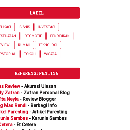
LABEL
PLIKASI
BISNIS
INVESTASI
ESEHATAN
OTOMOTIF
PENDIDIKAN
EVIEW
RUMAH
TEKNOLOGI
IPSTORIAL
TOKOH
WISATA
REFERENSI PENTING
us Review
- Akurasi Ulasan
ly Zafran
- Zafran Personal Blog
ita Neyla
- Review Blogger
og Mas Rendi
- Berbagi Info
ikel Parenting
- Artikel Parenting
runia Sambas
- Karunia Sambas
Cetera
- Et Cetera