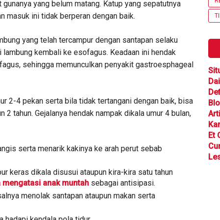
R
t gunanya yang belum matang. Katup yang sepatutnya
 masuk ini tidak berperan dengan baik.
T
ambung yang telah tercampur dengan santapan selaku
ri lambung kembali ke esofagus. Keadaan ini hendak
esofagus, sehingga memunculkan penyakit gastroesphageal
Sit
Dai
Def
r 2-4 pekan serta bila tidak tertangani dengan baik, bisa
Bl
pun 2 tahun. Gejalanya hendak nampak dikala umur 4 bulan,
Art
Ka
Et 
Cu
angis serta menarik kakinya ke arah perut sebab
Les
 keras dikala disusui ataupun kira-kira satu tahun
a mengatasi anak muntah
sebagai antisipasi.
salnya menolak santapan ataupun makan serta
a hadapi kendala pola tidur.