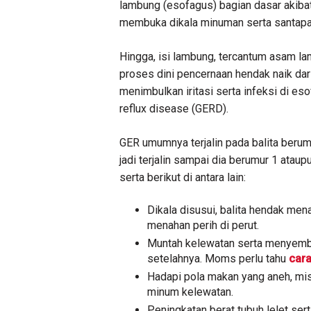
lambung (esofagus) bagian dasar akiba
membuka dikala minuman serta santapan
Hingga, isi lambung, tercantum asam l
proses dini pencernaan hendak naik da
menimbulkan iritasi serta infeksi di 
reflux disease (GERD).
GER umumnya terjalin pada balita berumu
jadi terjalin sampai dia berumur 1 atau
serta berikut di antara lain:
Dikala disusui, balita hendak men
menahan perih di perut.
Muntah kelewatan serta menyembur
setelahnya. Moms perlu tahu
car
Hadapi pola makan yang aneh, mi
minum kelewatan.
Peningkatan berat tubuh lelet sert