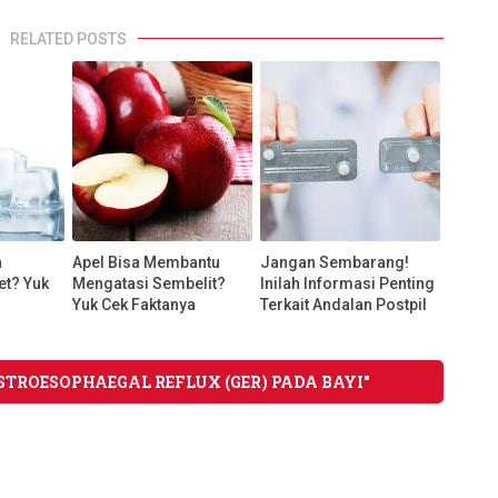
RELATED POSTS
n
Apel Bisa Membantu
Jangan Sembarang!
t? Yuk
Mengatasi Sembelit?
Inilah Informasi Penting
Yuk Cek Faktanya
Terkait Andalan Postpil
ASTROESOPHAEGAL REFLUX (GER) PADA BAYI"