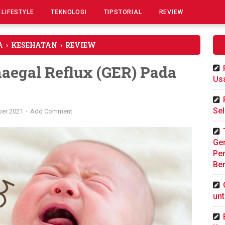
LIFESTYLE
TEKNOLOGI
TIPSTORIAL
REVIEW
A
›
KESEHATAN
›
REVIEW
aegal Reflux (GER) Pada
Us
Sel
ber 2021
Add Comment
Gen
Pe
Ber
un