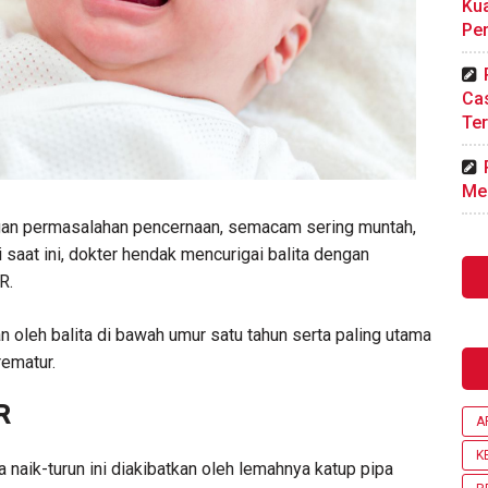
Kua
Pe
Ca
Ter
Me
ngan permasalahan pencernaan, semacam sering muntah,
i saat ini, dokter hendak mencurigai balita dengan
ER.
an oleh balita di bawah umur satu tahun serta paling utama
rematur.
R
A
K
aik-turun ini diakibatkan oleh lemahnya katup pipa