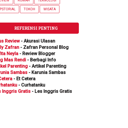
EVIEW
RUMAH
TEKNOLOGI
IPSTORIAL
TOKOH
WISATA
REFERENSI PENTING
us Review
- Akurasi Ulasan
ly Zafran
- Zafran Personal Blog
ita Neyla
- Review Blogger
og Mas Rendi
- Berbagi Info
ikel Parenting
- Artikel Parenting
runia Sambas
- Karunia Sambas
Cetera
- Et Cetera
rhatanku
- Curhatanku
 Inggris Gratis
- Les Inggris Gratis