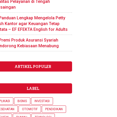
litas Pelayanan di Tengah
rsaingan
Panduan Lengkap Mengelola Petty
sh Kantor agar Keuangan Tetap
tata – EF EFEKTA English for Adults
Premi Produk Asuransi Syariah
ndorong Kebiasaan Menabung
ARTIKEL POPULER
LABEL
PLIKASI
BISNIS
INVESTASI
ESEHATAN
OTOMOTIF
PENDIDIKAN