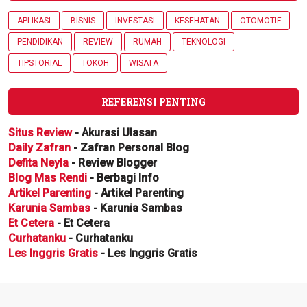
APLIKASI
BISNIS
INVESTASI
KESEHATAN
OTOMOTIF
PENDIDIKAN
REVIEW
RUMAH
TEKNOLOGI
TIPSTORIAL
TOKOH
WISATA
REFERENSI PENTING
Situs Review
- Akurasi Ulasan
Daily Zafran
- Zafran Personal Blog
Defita Neyla
- Review Blogger
Blog Mas Rendi
- Berbagi Info
Artikel Parenting
- Artikel Parenting
Karunia Sambas
- Karunia Sambas
Et Cetera
- Et Cetera
Curhatanku
- Curhatanku
Les Inggris Gratis
- Les Inggris Gratis