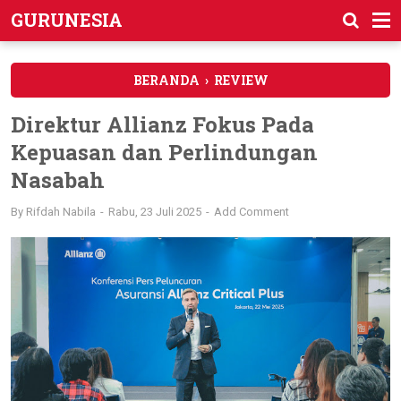
GURUNESIA
BERANDA
›
REVIEW
Direktur Allianz Fokus Pada
Kepuasan dan Perlindungan
Nasabah
By
Rifdah Nabila
Rabu, 23 Juli 2025
Add Comment