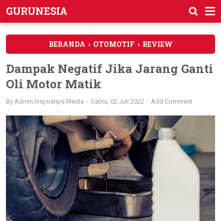
GURUNESIA
BERANDA
›
OTOMOTIF
›
REVIEW
Dampak Negatif Jika Jarang Ganti
Oli Motor Matik
By
Admin Inspiratips Media
Sabtu, 02 Juli 2022
Add Comment