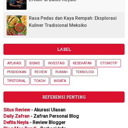
Rasa Pedas dan Kaya Rempah: Eksplorasi
Kuliner Tradisional Meksiko
LABEL
APLIKASI
BISNIS
INVESTASI
KESEHATAN
OTOMOTIF
PENDIDIKAN
REVIEW
RUMAH
TEKNOLOGI
TIPSTORIAL
TOKOH
WISATA
REFERENSI PENTING
Situs Review
- Akurasi Ulasan
Daily Zafran
- Zafran Personal Blog
Defita Neyla
- Review Blogger